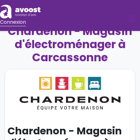
Avis clients
Avis et satisfaction de
Connexion
Chardenon - Magasin
d'électroménager à
Carcassonne
Chardenon - Magasin